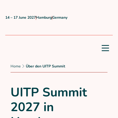
Skip to content
14 – 17 June 2027
Hamburg
Germany
When?
Where?
Country?
Home
Über den UITP Summit
UITP Summit
2027 in